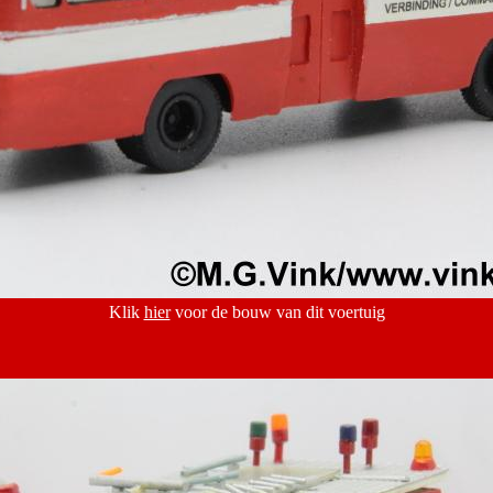
Klik
hier
voor de bouw van dit voertuig